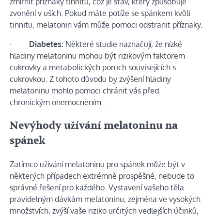
zmírnit příznaky tinnitu, což je stav, který způsobuje
zvonění v uších. Pokud máte potíže se spánkem kvůli
tinnitu, melatonin vám může pomoci odstranit příznaky.
·
Diabetes:
Některé
studie naznačují, že
nízké
hladiny melatoninu mohou být rizikovým faktorem
cukrovky a metabolických poruch souvisejících s
cukrovkou. Z tohoto důvodu by zvýšení hladiny
melatoninu mohlo pomoci chránit vás před
chronickým
onemocněním
.
Nevýhody užívání melatoninu na
spánek
Zatímco užívání melatoninu pro spánek může být v
některých případech extrémně prospěšné, nebude to
správné řešení pro každého. Vystavení vašeho těla
pravidelným dávkám melatoninu, zejména ve vysokých
množstvích, zvýší vaše riziko určitých vedlejších účinků,