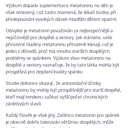
Výzkum dopadu suplementace melatoninu na děti je
však omezený, což často znamená, že lékaři budou při
předepisování vysokých dávek mladším dětem opatrní.
Obvykle je melatonin považován za nejbezpečnější a
nejúčinnější pro dospělé a seniory. Jak stárnete, vaše
přirozené hladiny melatoninu přirozeně klesají, což je
jeden z důvodů, proč má mnoho starších dospělých
problémy se spánkem. Výzkum vlivu melatoninu na
dospělé a seniory naznačuje, že by tato látka mohla být
prospěšná pro
zlepšení kvality spánku
.
Studie dokonce ukazují
, že antioxidační účinky
melatoninu by mohly být prospěšnější pro starší dospělé,
kteří mají tendenci zažívat vyšší počet chronických
zánětlivých stavů.
Každý člověk je však jiný. Zatímco melatonin pro spánek
je obecně dobře tolerován většinou dospělých, může