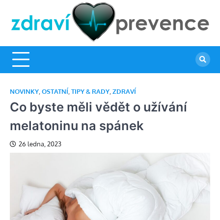
Skip
to
Z
Sta
content
se 
p
zdr
sp
pr
NOVINKY
,
OSTATNÍ
,
TIPY & RADY
,
ZDRAVÍ
Co byste měli vědět o užívání
melatoninu na spánek
26 ledna, 2023