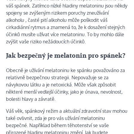
váš spánek. Zatímco nízké hladiny melatoninu jsou někdy
spojeny se zvýšeným rizikem
poruchy zneužívání
alkoholu
, časté pití alkoholu může poškodit váš
cirkadiánní rytmus a znamená to, že k dosažení stejných
účinků musíte užívat více melatoninu. To by mohlo dále
zvýšit vaše riziko nežádoucích účinků.
Jak bezpečný je melatonin pro spánek?
Obecně je užívání melatoninu ke spánku považováno za
relativně bezpečnou strategii. Nepovažuje se za
návykovou látku a je netoxická. Může však způsobit
některé menší vedlejší účinky, jako je únava, nevolnost,
bolesti hlavy a závratě.
Váš věk, spánkový režim a aktuální zdravotní stav mohou
také ovlivnit, zda je pro vás užívání melatoninu
bezpečné. Například během těhotenství se vaše
přirozené hladiny melatoninu změní. Jak budete