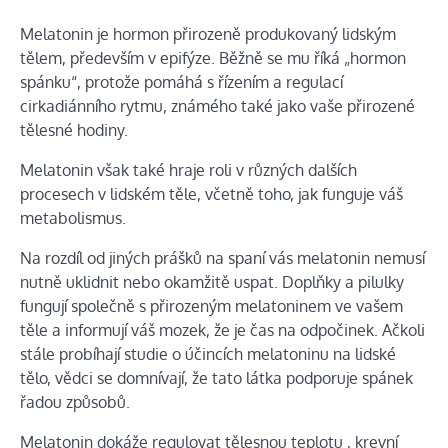
Melatonin je hormon přirozeně produkovaný lidským
tělem, především v epifýze. Běžně se mu říká „hormon
spánku“, protože pomáhá s řízením a regulací
cirkadiánního rytmu, známého také jako vaše přirozené
tělesné hodiny.
Melatonin však také hraje roli v různých dalších
procesech v lidském těle, včetně toho, jak funguje váš
metabolismus.
Na rozdíl od jiných
prášků na spaní
vás melatonin nemusí
nutně uklidnit nebo okamžitě uspat. Doplňky a pilulky
fungují společně s přirozeným melatoninem ve vašem
těle a informují váš mozek, že je čas na odpočinek. Ačkoli
stále probíhají studie o účincích melatoninu na lidské
tělo, vědci se domnívají, že tato látka podporuje spánek
řadou způsobů.
Melatonin dokáže regulovat
tělesnou teplotu
, krevní