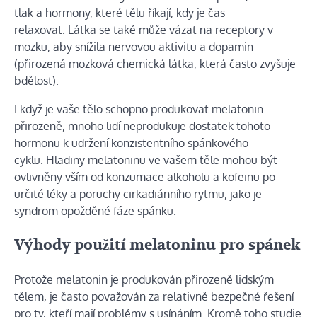
tlak a hormony, které tělu říkají, kdy je čas
relaxovat. Látka se také může vázat na receptory v
mozku, aby snížila nervovou aktivitu a dopamin
(přirozená mozková chemická látka, která často zvyšuje
bdělost).
I když je vaše tělo schopno produkovat melatonin
přirozeně, mnoho lidí neprodukuje dostatek tohoto
hormonu k udržení konzistentního spánkového
cyklu. Hladiny melatoninu ve vašem těle mohou být
ovlivněny vším od konzumace alkoholu a kofeinu po
určité léky a poruchy cirkadiánního rytmu, jako je
syndrom opožděné fáze spánku.
Výhody použití melatoninu pro spánek
Protože melatonin je produkován přirozeně lidským
tělem, je často považován za relativně bezpečné řešení
pro ty, kteří mají problémy s usínáním. Kromě toho
studie