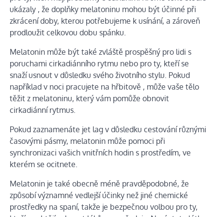
ukázaly
, že doplňky melatoninu mohou být účinné při
zkrácení doby, kterou potřebujeme k usínání, a zároveň
prodloužit celkovou dobu spánku.
Melatonin může být také zvláště prospěšný pro lidi s
poruchami cirkadiánního rytmu nebo pro ty, kteří se
snaží usnout v důsledku svého životního stylu. Pokud
například
v noci pracujete na hřbitově
, může vaše tělo
těžit z melatoninu, který vám pomůže obnovit
cirkadiánní rytmus.
Pokud zaznamenáte jet lag v důsledku cestování různými
časovými pásmy, melatonin může pomoci při
synchronizaci vašich vnitřních hodin s prostředím, ve
kterém se ocitnete.
Melatonin je také obecně méně pravděpodobné, že
způsobí významné vedlejší účinky než jiné chemické
prostředky na spaní, takže je bezpečnou volbou pro ty,