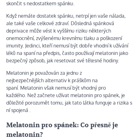
skončit s nedostatkem spánku.
Když nemáte dostatek spánku, netrpí jen vaše nálada,
ale také vaše celkové zdraví. Důsledná spánková
deprivace může vést k vyššímu riziku některých
onemocnění, zvýšenému krevnímu tlaku a poškození
imunity. Jedinci, kteří nemusí být dobře vhodní k užívání
léků na spaní na předpis, často používají melatonin jako
bezpečný způsob, jak resetovat své tělesné hodiny.
Melatonin je považován za jednu z
nejbezpečnějších
alternativ k práškům
na
spaní. Melatonin však nemusí být vhodný pro
každého.
Než
začnete užívat melatonin pro spánek, je
důležité porozumět tomu, jak tato látka funguje a rizika s
ní spojená .
Melatonin pro spánek: Co přesně je
melatonin?