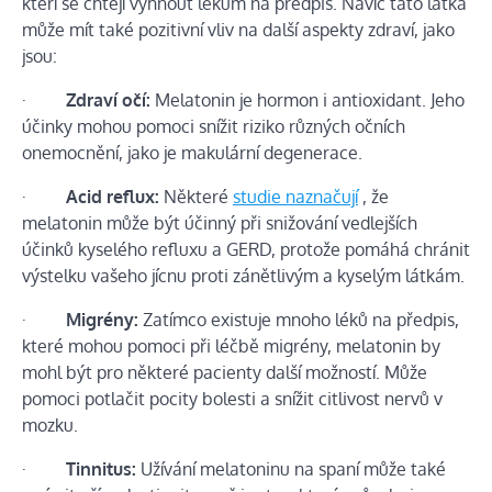
kteří se chtějí vyhnout lékům na předpis. Navíc tato látka
může mít také pozitivní vliv na další aspekty zdraví, jako
jsou:
·
Zdraví očí:
Melatonin je hormon i antioxidant. Jeho
účinky mohou pomoci snížit riziko různých očních
onemocnění, jako je makulární degenerace.
·
Acid reflux:
Některé
studie naznačují
, že
melatonin může být účinný při snižování vedlejších
účinků kyselého refluxu a GERD, protože pomáhá chránit
výstelku vašeho jícnu proti zánětlivým a kyselým látkám.
·
Migrény:
Zatímco existuje mnoho léků na předpis,
které mohou pomoci při léčbě migrény, melatonin by
mohl být pro některé pacienty další možností. Může
pomoci potlačit pocity bolesti a snížit citlivost nervů v
mozku.
·
Tinnitus:
Užívání melatoninu na spaní může také