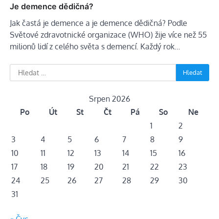
Je demence dědičná?
Jak častá je demence a je demence dědičná? Podle
Světové zdravotnické organizace (WHO) žije více než 55
milionů lidí z celého světa s demencí. Každý rok…
Vyhledávání
Srpen 2026
Po
Út
St
Čt
Pá
So
Ne
1
2
3
4
5
6
7
8
9
10
11
12
13
14
15
16
17
18
19
20
21
22
23
24
25
26
27
28
29
30
31
« Čvc