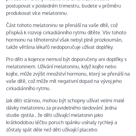
postupovat v posledním trimestru, budete v průměru
produkovat více melatoninu.
Část tohoto melatoninu se přenáší na vaše dítě, což
přispívá k rozvoji cirkadiánního rytmu dítěte. Vliv tohoto
hormonu na těhotenství však nebyl plně prozkoumán,
takže většina lékařů nedoporučuje užívat doplňky.
Pro děti a kojence nemusí být doporučeny ani doplňky s
melatoninem. Užívání melatoninu, když kojíte nebo
kojíte, může zvýšit množství hormonu, který se přenáší na
vaše dítě, což může mít negativní dopad na vývoj jeho
cirkadiánního rytmu.
Jak děti stárnou, mohou být schopny užívat velmi malé
dávky melatoninu za pravidelného sledování.
Jedna
studie zjistila
, že děti užívající melatonin jako
krátkodobou léčbu poruch spánku usínaly rychleji a
zůstaly spát déle než děti užívající placebo.