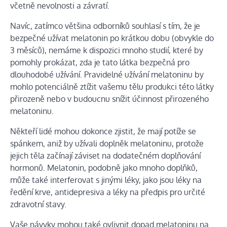
včetně nevolnosti a závratí.
Navíc, zatímco většina odborníků souhlasí s tím, že je
bezpečné užívat melatonin po krátkou dobu (obvykle do
3 měsíců), nemáme k dispozici mnoho studií, které by
pomohly prokázat, zda je tato látka bezpečná pro
dlouhodobé užívání. Pravidelné užívání melatoninu by
mohlo potenciálně ztížit vašemu tělu produkci této látky
přirozeně nebo v budoucnu snížit účinnost přirozeného
melatoninu.
Někteří lidé mohou dokonce zjistit, že mají potíže se
spánkem, aniž by užívali doplněk melatoninu, protože
jejich těla začínají záviset na dodatečném doplňování
hormonů. Melatonin, podobně jako mnoho doplňků,
může také interferovat s jinými léky, jako jsou léky na
ředění krve, antidepresiva a léky na předpis pro určité
zdravotní stavy.
Vaše návyky mohou také ovlivnit dopad melatoninu na