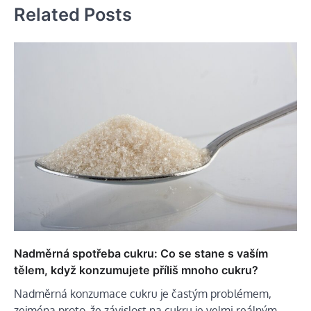
Related Posts
Nadměrná spotřeba cukru: Co se stane s vaším
tělem, když konzumujete příliš mnoho cukru?
Nadměrná konzumace cukru je častým problémem,
zejména proto, že závislost na cukru je velmi reálným