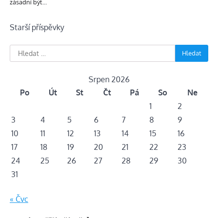
zásadní být…
Navigace
Starší příspěvky
pro
Vyhledávání
příspěvky
Srpen 2026
Po
Út
St
Čt
Pá
So
Ne
1
2
3
4
5
6
7
8
9
10
11
12
13
14
15
16
17
18
19
20
21
22
23
24
25
26
27
28
29
30
31
« Čvc