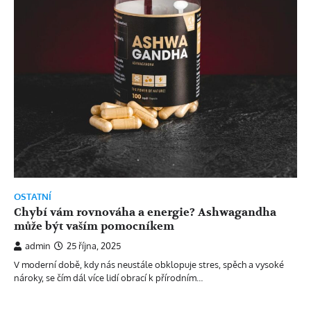
OSTATNÍ
Chybí vám rovnováha a energie? Ashwagandha
může být vaším pomocníkem
admin
25 října, 2025
V moderní době, kdy nás neustále obklopuje stres, spěch a vysoké
nároky, se čím dál více lidí obrací k přírodním…