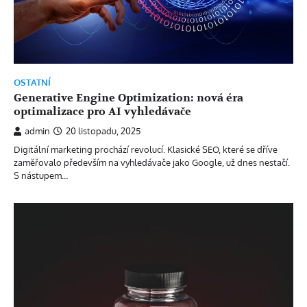
OSTATNÍ
Generative Engine Optimization: nová éra
optimalizace pro AI vyhledávače
admin
20 listopadu, 2025
Digitální marketing prochází revolucí. Klasické SEO, které se dříve
zaměřovalo především na vyhledávače jako Google, už dnes nestačí.
S nástupem…